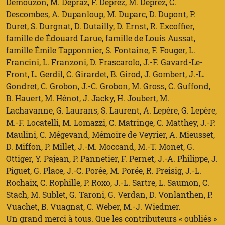
Demouzon, M. Depraz, F. Déprez, M. Déprez, C.
Descombes, A. Dupanloup, M. Duparc, D. Dupont, P.
Duret, S. Durgnat, D. Dutailly, D. Ernst, R. Excoffier,
famille de Édouard Larue, famille de Louis Aussat,
famille Émile Tapponnier, S. Fontaine, F. Fouger, L.
Francini, L. Franzoni, D. Frascarolo, J.-F. Gavard-Le-
Front, L. Gerdil, C. Girardet, B. Girod, J. Gombert, J.-L.
Gondret, C. Grobon, J.-C. Grobon, M. Gross, C. Guffond,
B. Hauert, M. Hénot, J. Jacky, H. Joubert, M.
Lachavanne, G. Laurans, S. Laurent, A. Lepère, G. Lepère,
M.-F. Locatelli, M. Lomazzi, C. Matringe, C. Matthey, J.-P.
Maulini, C. Mégevand, Mémoire de Veyrier, A. Mieusset,
D. Miffon, P. Millet, J.-M. Moccand, M.-T. Monet, G.
Ottiger, Y. Pajean, P. Pannetier, F. Pernet, J.-A. Philippe, J.
Piguet, G. Place, J.-C. Porée, M. Porée, R. Preisig, J.-L.
Rochaix, C. Rophille, P. Roxo, J.-L. Sartre, L. Saumon, C.
Stach, M. Sublet, G. Taroni, G. Verdan, D. Vonlanthen, P.
Vuachet, B. Vuagnat, C. Weber, M.-J. Wiedmer.
Un grand merci à tous. Que les contributeurs « oubliés »