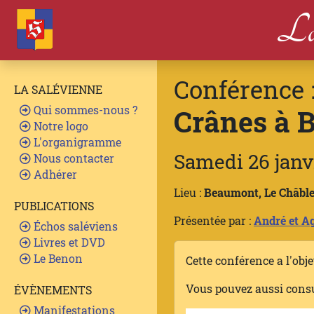
La
Conférence 
LA SALÉVIENNE
Qui sommes-nous ?
Crânes à 
Notre logo
L'organigramme
Samedi 26 janv
Nous contacter
Adhérer
Lieu :
Beaumont, Le Châbl
PUBLICATIONS
Présentée par :
André et Ag
Échos saléviens
Livres et DVD
Le Benon
Cette conférence a l'obj
Vous pouvez aussi cons
ÉVÈNEMENTS
Manifestations