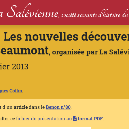
 Salévienne
, société savante d'histoire 
Les nouvelles découver
:
Beaumont
, organisée par La Salé
ier 2013
e
nès Collin
.
et d'un
article
dans le
Benon n°80
.
ulter ce
fichier de présentation au
format PDF
.