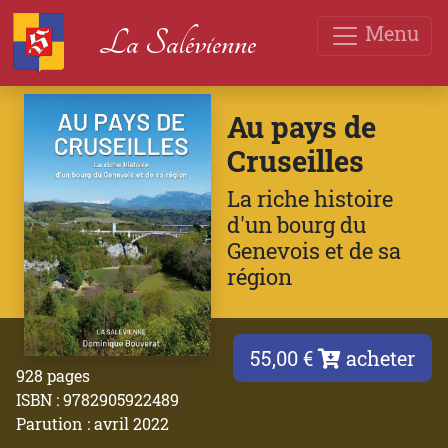
Menu
La Salévienne
Au pays de
Cruseilles
La riche histoire
d'un bourg du
Genevois et de sa
région
55,00 €
acheter
928 pages
ISBN : 9782905922489
Parution : avril 2022