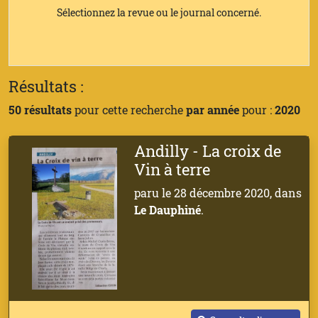
Sélectionnez la revue ou le journal concerné.
Résultats :
50 résultats
pour cette recherche
par année
pour :
2020
Andilly - La croix de
Vin à terre
paru le 28 décembre 2020, dans
Le Dauphiné
.