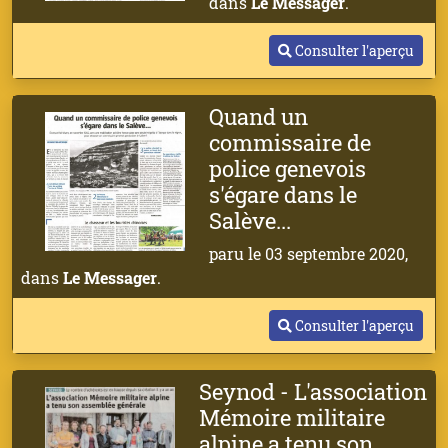
dans
Le Messager
.
Consulter l'aperçu
Quand un
commissaire de
police genevois
s'égare dans le
Salève...
paru le 03 septembre 2020,
dans
Le Messager
.
Consulter l'aperçu
Seynod - L'association
Mémoire militaire
alpine a tenu son