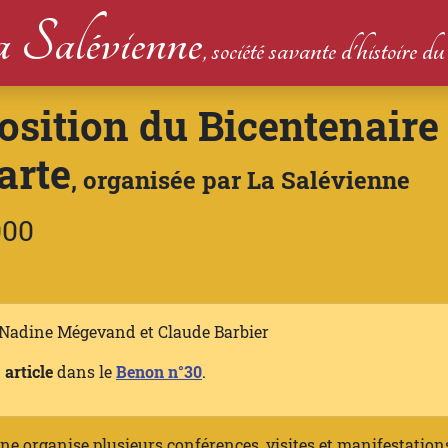
 Salévienne
, société savante d'histoire 
sition du Bicentenaire
arte
, organisée par La Salévienne
000
 Nadine Mégevand et Claude Barbier
n
article
dans le
Benon n°30
.
e organise plusieurs conférences, visites et manifestation