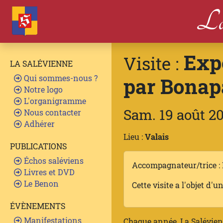
La
Expo
Visite :
LA SALÉVIENNE
Qui sommes-nous ?
par Bonap
Notre logo
L'organigramme
Sam. 19 août 2
Nous contacter
Adhérer
Lieu :
Valais
PUBLICATIONS
Échos saléviens
Accompagnateur/trice :
Livres et DVD
Le Benon
Cette visite a l'objet d'u
ÉVÈNEMENTS
Manifestations
Chaque année, La Salévienn