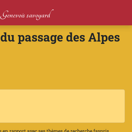
du Genevois savoyard
 du passage des Alpes
s en rapport avec ses thèmes de recherche favoris.