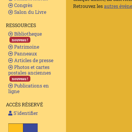
Congrès
Retrouvez les
autres évén
Salon du Livre
RESSOURCES
Bibliotheque
nouveau !
Patrimoine
Panneaux
Articles de presse
Photos et cartes
postales anciennes
nouveau !
Publications en
ligne
ACCÈS RÉSERVÉ
S'identifier