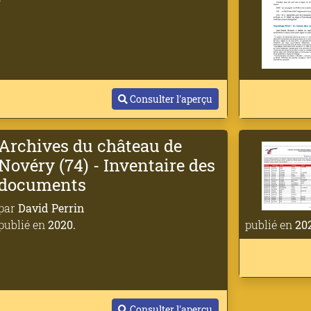
Consulter l'aperçu
Archives du château de
Novéry (74) - Inventaire des
documents
par
David Perrin
publié en
2020.
publié en
202
Consulter l'aperçu