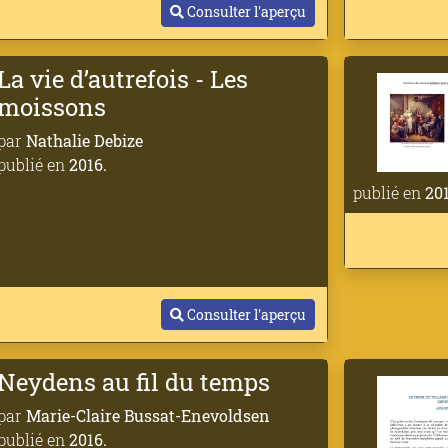
Consulter l'aperçu
La vie d’autrefois - Les
moissons
par
Nathalie Debize
publié en
2016.
publié en
201
Consulter l'aperçu
Neydens au fil du temps
par
Marie-Claire Bussat-Enevoldsen
publié en
2016.