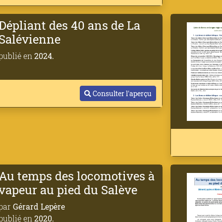
Dépliant des 40 ans de La
Salévienne
publié en
2024.
Consulter l'aperçu
Au temps des locomotives à
vapeur au pied du Salève
par
Gérard Lepère
publié en
2020.