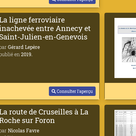
La ligne ferroviaire
inachevée entre Annecy et
Saint-Julien-en-Genevois
par
Gérard Lepère
publié en
2019.
Consulter l'aperçu
La route de Cruseilles à La
Roche sur Foron
par
Nicolas Favre