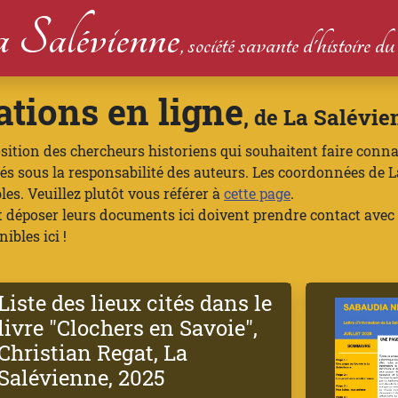
 Salévienne
, société savante d'histoire 
ations en ligne
, de La Salévie
osition des chercheurs historiens qui souhaitent faire conna
liés sous la responsabilité des auteurs. Les coordonnées d
les. Veuillez plutôt vous référer à
cette page
.
t déposer leurs documents ici doivent prendre contact avec
ibles ici !
Liste des lieux cités dans le
livre "Clochers en Savoie",
Christian Regat, La
Salévienne, 2025