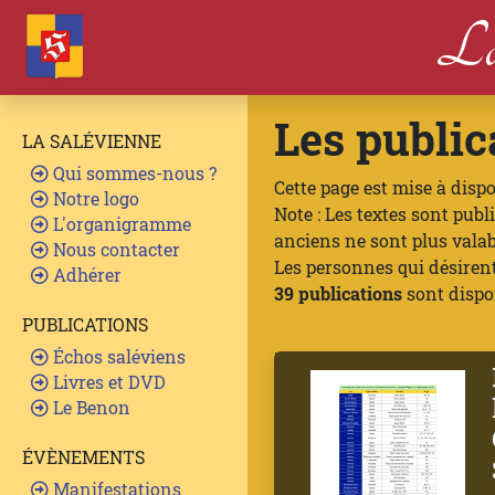
La
Les public
LA SALÉVIENNE
Qui sommes-nous ?
Cette page est mise à disp
Notre logo
Note : Les textes sont pub
L'organigramme
anciens ne sont plus valab
Nous contacter
Les personnes qui désiren
Adhérer
39 publications
sont dispon
PUBLICATIONS
Échos saléviens
Livres et DVD
Le Benon
ÉVÈNEMENTS
Manifestations