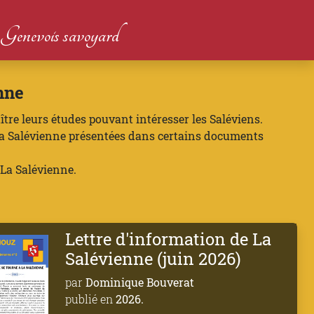
du Genevois savoyard
nne
ître leurs études pouvant intéresser les Saléviens.
e La Salévienne présentées dans certains documents
 La Salévienne.
Lettre d'information de La
Salévienne (juin 2026)
par
Dominique Bouverat
publié en
2026.