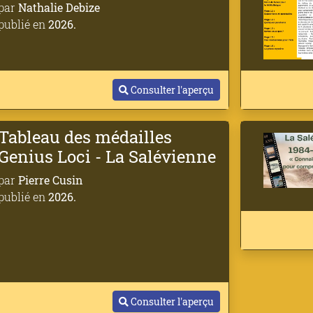
par
Nathalie Debize
publié en
2026.
Consulter l'aperçu
Tableau des médailles
Genius Loci - La Salévienne
par
Pierre Cusin
publié en
2026.
Consulter l'aperçu