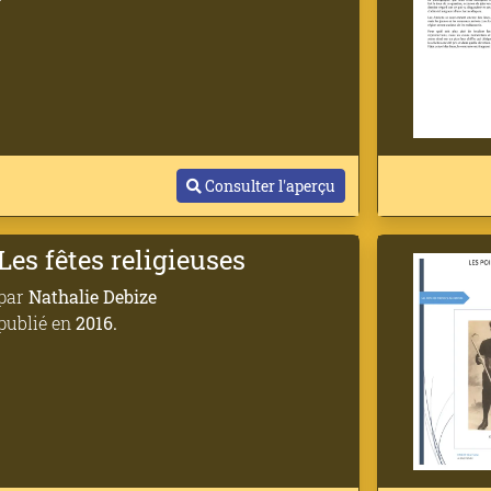
Consulter l'aperçu
Les fêtes religieuses
par
Nathalie Debize
publié en
2016.