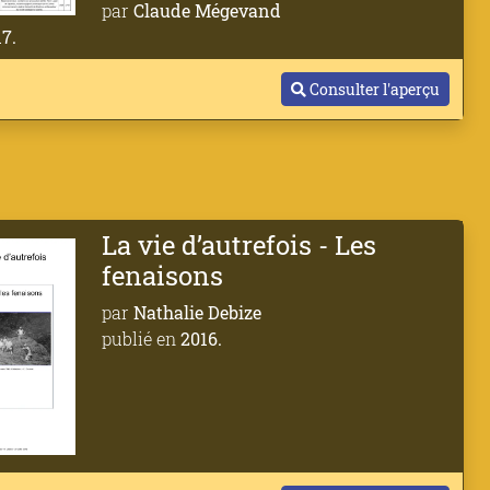
par
Claude Mégevand
7.
Consulter l'aperçu
La vie d’autrefois - Les
fenaisons
par
Nathalie Debize
publié en
2016.