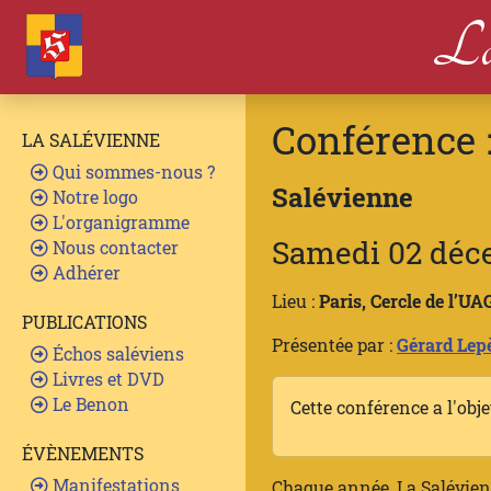
La
Conférence 
LA SALÉVIENNE
Qui sommes-nous ?
Salévienne
Notre logo
L'organigramme
Samedi 02 déc
Nous contacter
Adhérer
Lieu :
Paris, Cercle de l’U
PUBLICATIONS
Présentée par :
Gérard Lep
Échos saléviens
Livres et DVD
Le Benon
Cette conférence a l'obj
ÉVÈNEMENTS
Manifestations
Chaque année, La Salévienn