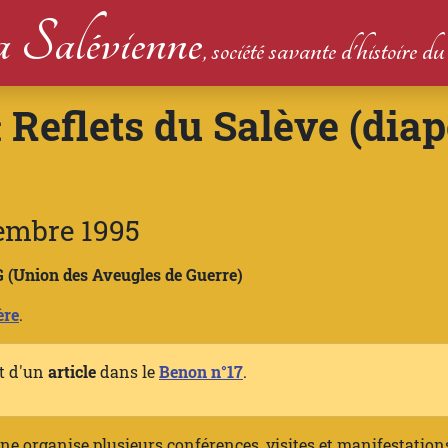
 Salévienne
, société savante d'histoire 
Reflets du Salève (dia
:
embre 1995
AG (Union des Aveugles de Guerre)
ère
.
et d'un
article
dans le
Benon n°17
.
e organise plusieurs conférences, visites et manifestation