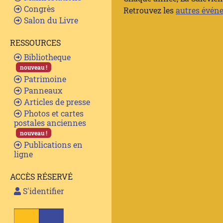
Congrès
Retrouvez les
autres évén
Salon du Livre
RESSOURCES
Bibliotheque
nouveau !
Patrimoine
Panneaux
Articles de presse
Photos et cartes
postales anciennes
nouveau !
Publications en
ligne
ACCÈS RÉSERVÉ
S'identifier