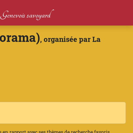
du Genevois savoyard
porama)
, organisée par La
s en rapport avec ses thèmes de recherche favoris.