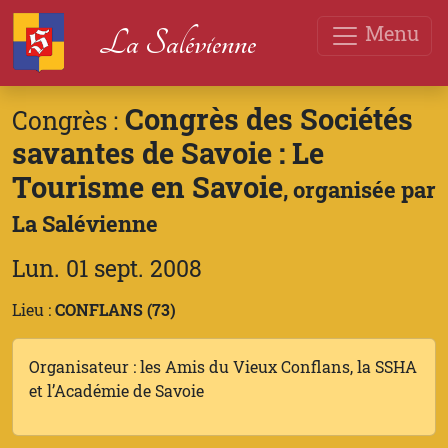
Menu
La Salévienne
Congrès des Sociétés
Congrès :
savantes de Savoie : Le
Tourisme en Savoie
, organisée par
La Salévienne
Lun. 01 sept. 2008
Lieu :
CONFLANS (73)
Organisateur : les Amis du Vieux Conflans, la SSHA
et l’Académie de Savoie