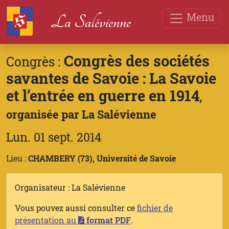
Menu
La Salévienne
Congrès des sociétés
Congrès :
savantes de Savoie : La Savoie
et l’entrée en guerre en 1914
,
organisée par La Salévienne
Lun. 01 sept. 2014
Lieu :
CHAMBERY (73), Université de Savoie
Organisateur : La Salévienne
Vous pouvez aussi consulter ce
fichier de
présentation au
format PDF
.