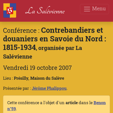
Menu
La Salévienne
Contrebandiers et
Conférence :
douaniers en Savoie du Nord :
1815-1934
, organisée par La
Salévienne
Vendredi 19 octobre 2007
Lieu :
Présilly, Maison du Salève
Présentée par :
Jérôme Phalippou
.
Cette conférence a l'objet d'un
article
dans le
Benon
n°59
.