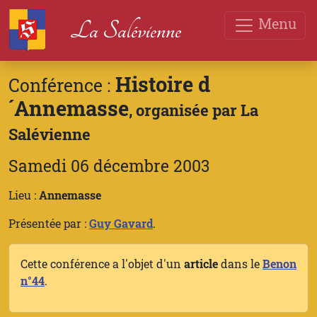
Menu
La Salévienne
Histoire d
Conférence :
´Annemasse
, organisée par La
Salévienne
Samedi 06 décembre 2003
Lieu :
Annemasse
Présentée par :
Guy Gavard
.
Cette conférence a l'objet d'un
article
dans le
Benon
n°44
.