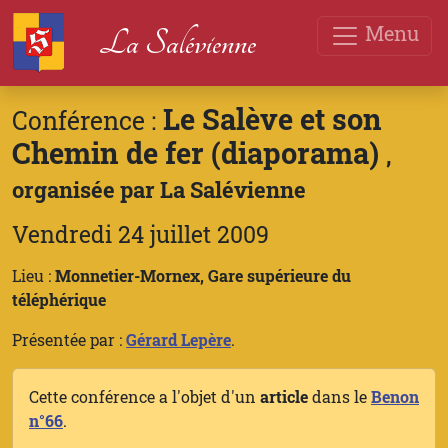
Menu
La Salévienne
Le Salève et son
Conférence :
Chemin de fer (diaporama)
,
organisée par La Salévienne
Vendredi 24 juillet 2009
Lieu :
Monnetier-Mornex, Gare supérieure du
téléphérique
Présentée par :
Gérard Lepère
.
Cette conférence a l'objet d'un
article
dans le
Benon
n°66
.