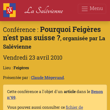
Menu
La Salévienne
Pourquoi Feigères
Conférence :
n’est pas suisse ?
, organisée par La
Salévienne
Vendredi 23 avril 2010
Lieu :
Feigères
Présentée par :
Claude Mégevand
.
Cette conférence a l'objet d'un
article
dans le
Benon
n°69
.
Vous pouvez aussi consulter ce
fichier de