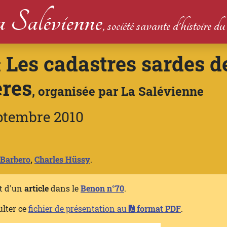
 Salévienne
, société savante d'histoire 
Les cadastres sardes de
:
ères
, organisée par La Salévienne
ptembre 2010
Barbero
,
Charles Hüssy
.
et d'un
article
dans le
Benon n°70
.
ulter ce
fichier de présentation au
format PDF
.