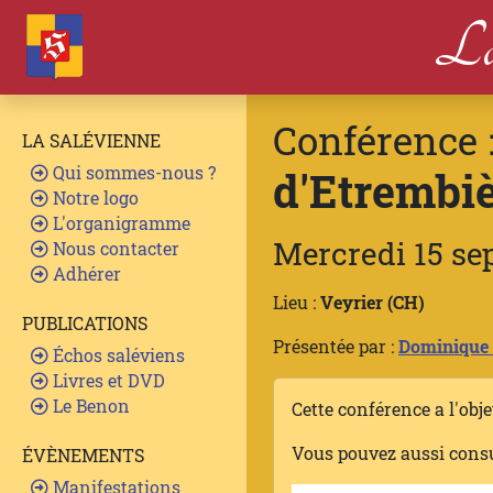
La
Conférence 
LA SALÉVIENNE
Qui sommes-nous ?
d'Etrembi
Notre logo
L'organigramme
Mercredi 15 se
Nous contacter
Adhérer
Lieu :
Veyrier (CH)
PUBLICATIONS
Présentée par :
Dominique 
Échos saléviens
Livres et DVD
Le Benon
Cette conférence a l'obj
Vous pouvez aussi cons
ÉVÈNEMENTS
Manifestations