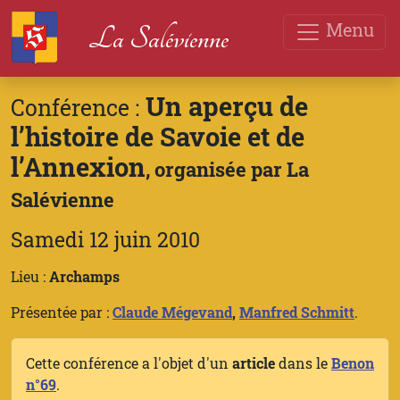
Menu
La Salévienne
Un aperçu de
Conférence :
l’histoire de Savoie et de
l’Annexion
, organisée par La
Salévienne
Samedi 12 juin 2010
Lieu :
Archamps
Présentée par :
Claude Mégevand
,
Manfred Schmitt
.
Cette conférence a l'objet d'un
article
dans le
Benon
n°69
.