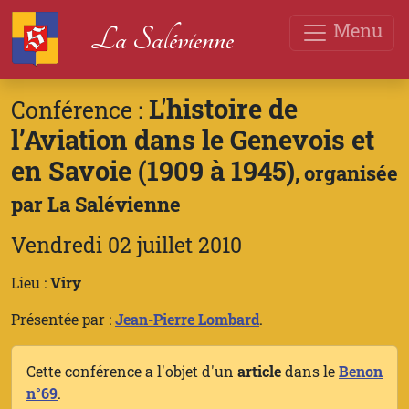
Menu
La Salévienne
L'histoire de
Conférence :
l’Aviation dans le Genevois et
en Savoie (1909 à 1945)
, organisée
par La Salévienne
Vendredi 02 juillet 2010
Lieu :
Viry
Présentée par :
Jean-Pierre Lombard
.
Cette conférence a l'objet d'un
article
dans le
Benon
n°69
.