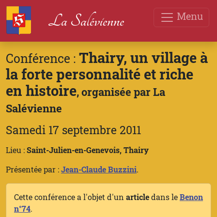
Menu
La Salévienne
Thairy, un village à
Conférence :
la forte personnalité et riche
en histoire
, organisée par La
Salévienne
Samedi 17 septembre 2011
Lieu :
Saint-Julien-en-Genevois, Thairy
Présentée par :
Jean-Claude Buzzini
.
Cette conférence a l'objet d'un
article
dans le
Benon
n°74
.