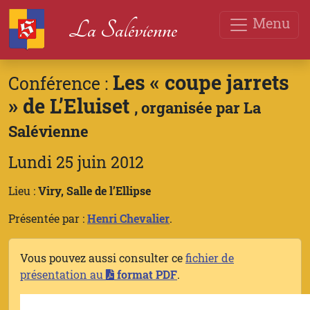
Menu
La Salévienne
Les « coupe jarrets
Conférence :
» de L’Eluiset
, organisée par La
Salévienne
Lundi 25 juin 2012
Lieu :
Viry, Salle de l’Ellipse
Présentée par :
Henri Chevalier
.
Vous pouvez aussi consulter ce
fichier de
présentation au
format PDF
.