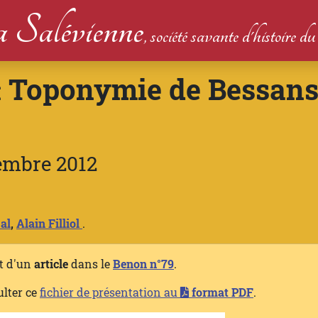
 Salévienne
, société savante d'histoire 
Toponymie de Bessans
:
embre 2012
al
,
Alain Filliol
.
et d'un
article
dans le
Benon n°79
.
ulter ce
fichier de présentation au
format PDF
.