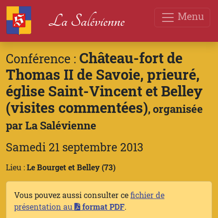
Menu
La Salévienne
Château-fort de
Conférence :
Thomas II de Savoie, prieuré,
église Saint-Vincent et Belley
(visites commentées)
, organisée
par La Salévienne
Samedi 21 septembre 2013
Lieu :
Le Bourget et Belley (73)
Vous pouvez aussi consulter ce
fichier de
présentation au
format PDF
.