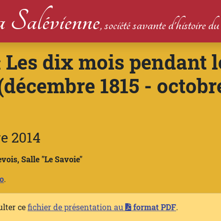
 Salévienne
, société savante d'histoire 
Les dix mois pendant l
:
 (décembre 1815 - octobr
re 2014
vois, Salle "Le Savoie"
io
.
ulter ce
fichier de présentation au
format PDF
.