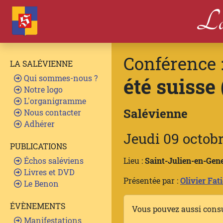
La
Conférence 
LA SALÉVIENNE
Qui sommes-nous ?
été suisse
Notre logo
L'organigramme
Salévienne
Nous contacter
Adhérer
Jeudi 09 octob
PUBLICATIONS
Échos saléviens
Lieu :
Saint-Julien-en-Gene
Livres et DVD
Présentée par :
Olivier Fat
Le Benon
ÉVÈNEMENTS
Vous pouvez aussi cons
Manifestations