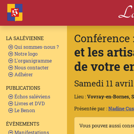
La
Conférence 
LA SALÉVIENNE
Qui sommes-nous ?
et les art
Notre logo
L'organigramme
de votre e
Nous contacter
Adhérer
Samedi 11 avril
PUBLICATIONS
Échos saléviens
Lieu :
Vovray-en-Bornes, Sa
Livres et DVD
Présentée par :
Nadine Cus
Le Benon
ÉVÈNEMENTS
Vous pouvez aussi cons
Manifestations