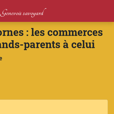
du Genevois savoyard
rnes : les commerces
ands-parents à celui
e