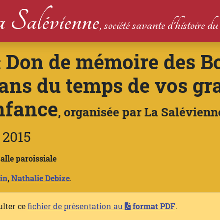
 Salévienne
, société savante d'histoire 
Don de mémoire des Bo
:
isans du temps de vos gr
nfance
, organisée par La Salévienn
 2015
lle paroissiale
in
,
Nathalie Debize
.
ulter ce
fichier de présentation au
format PDF
.