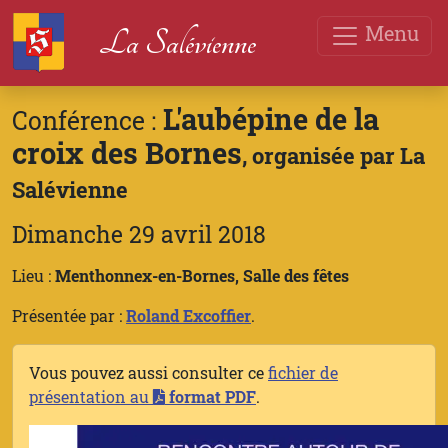
Menu
La Salévienne
L'aubépine de la
Conférence :
croix des Bornes
, organisée par La
Salévienne
Dimanche 29 avril 2018
Lieu :
Menthonnex-en-Bornes, Salle des fêtes
Présentée par :
Roland Excoffier
.
Vous pouvez aussi consulter ce
fichier de
présentation au
format PDF
.