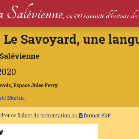
 Salévienne
, société savante d'histoire 
Le Savoyard, une langu
:
 Salévienne
2020
vois, Espace Jules Ferry
ste Martin
.
ulter ce
fichier de présentation au
format PDF
.