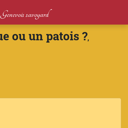
du Genevois savoyard
e ou un patois ?
,