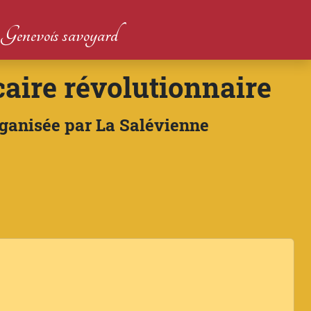
du Genevois savoyard
caire révolutionnaire
rganisée par La Salévienne