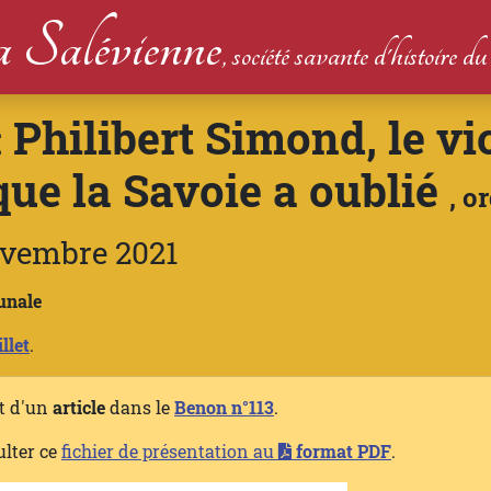
 Salévienne
, société savante d'histoire 
Philibert Simond, le vi
:
ue la Savoie a oublié
, o
ovembre 2021
unale
llet
.
et d'un
article
dans le
Benon n°113
.
ulter ce
fichier de présentation au
format PDF
.