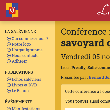
La
Conférence 
LA SALÉVIENNE
Qui sommes-nous ?
savoyard q
Notre logo
L'organigramme
Vendredi 05 n
Nous contacter
Adhérer
Lieu :
Présilly, Salle comm
PUBLICATIONS
Présentée par :
Bernard Jui
Échos saléviens
Livres et DVD
Le Benon
Cette conférence a l'obj
Vous pouvez aussi cons
ÉVÈNEMENTS
Manifestations