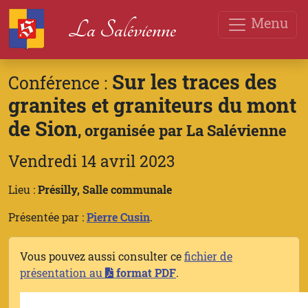
Menu
La Salévienne
Sur les traces des
Conférence :
granites et graniteurs du mont
de Sion
, organisée par La Salévienne
Vendredi 14 avril 2023
Lieu :
Présilly, Salle communale
Présentée par :
Pierre Cusin
.
Vous pouvez aussi consulter ce
fichier de
présentation au
format PDF
.