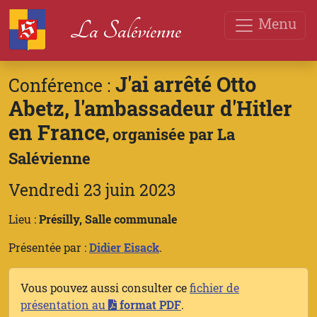
Menu
La Salévienne
J'ai arrêté Otto
Conférence :
Abetz, l'ambassadeur d'Hitler
en France
, organisée par La
Salévienne
Vendredi 23 juin 2023
Lieu :
Présilly, Salle communale
Présentée par :
Didier Eisack
.
Vous pouvez aussi consulter ce
fichier de
présentation au
format PDF
.