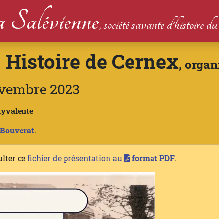
 Salévienne
, société savante d'histoire 
Histoire de Cernex
:
, organ
ovembre 2023
olyvalente
 Bouverat
.
ulter ce
fichier de présentation au
format PDF
.