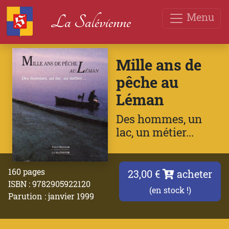
Menu
La Salévienne
Mille ans de
pêche au
Léman
Des hommes, un
lac, un métier...
160 pages
23,00 €
acheter
ISBN : 9782905922120
(en stock !)
Parution : janvier 1999