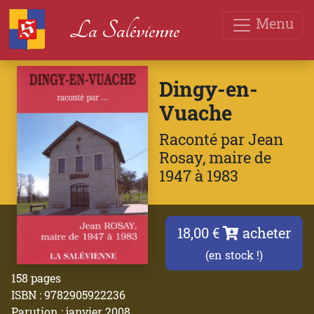
Menu
La Salévienne
Dingy-en-
Vuache
Raconté par Jean
Rosay, maire de
1947 à 1983
18,00 €
acheter
(en stock !)
158 pages
ISBN : 9782905922236
Parution : janvier 2008