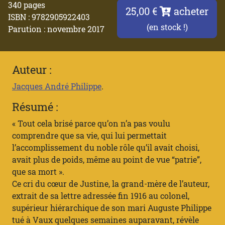
340 pages
25,00 €
acheter
ISBN : 9782905922403
(en stock !)
Parution : novembre 2017
Auteur :
Jacques André Philippe
.
Résumé :
« Tout cela brisé parce qu’on n’a pas voulu
comprendre que sa vie, qui lui permettait
l’accomplissement du noble rôle qu’il avait choisi,
avait plus de poids, même au point de vue “patrie”,
que sa mort ».
Ce cri du cœur de Justine, la grand-mère de l’auteur,
extrait de sa lettre adressée fin 1916 au colonel,
supérieur hiérarchique de son mari Auguste Philippe
tué à Vaux quelques semaines auparavant, révèle