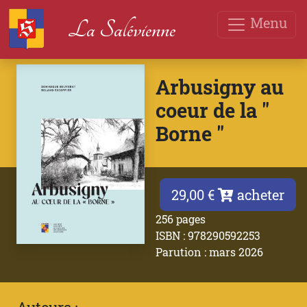
Menu
La Salévienne
Arbusigny au
coeur de la "
Borne "
29,00 €
acheter
256 pages
ISBN : 978290592253
Parution : mars 2026