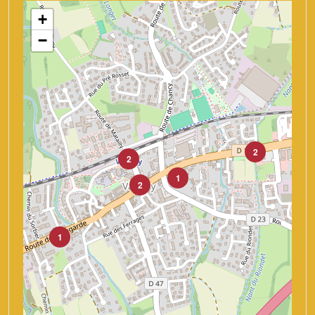
+
−
2
2
1
2
1