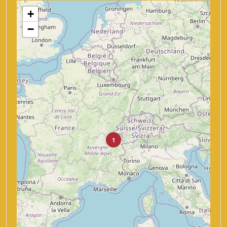
+
−
1