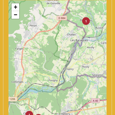
+
−
1
1