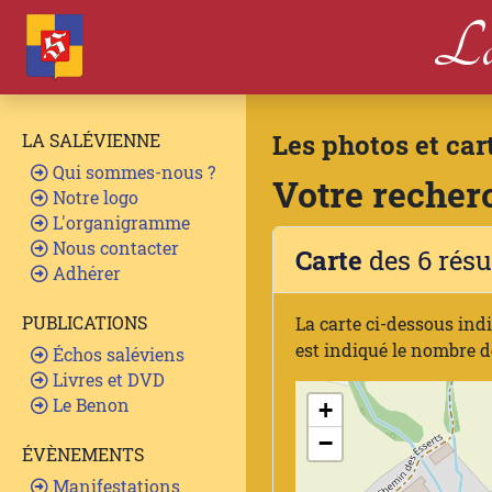
La
Les photos et car
LA SALÉVIENNE
Qui sommes-nous ?
Votre recherc
Notre logo
L'organigramme
Nous contacter
Carte
des 6 résu
Adhérer
PUBLICATIONS
La carte ci-dessous ind
est indiqué le nombre d
Échos saléviens
Livres et DVD
Le Benon
+
−
ÉVÈNEMENTS
Manifestations