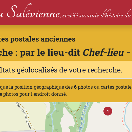
 Salévienne
, société savante d'histoire 
tes postales anciennes
he : par le lieu-dit
Chef-lieu -
ltats géolocalisés de votre recherche.
ique la position géographique des
6
photos ou cartes postale
e photos pour l'endroit donné.
1