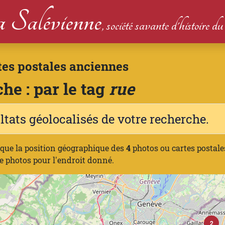
 Salévienne
, société savante d'histoire 
tes postales anciennes
he : par le tag
rue
ltats géolocalisés de votre recherche.
ique la position géographique des
4
photos ou cartes postale
e photos pour l'endroit donné.
2