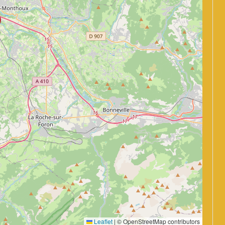
Leaflet
|
© OpenStreetMap contributors