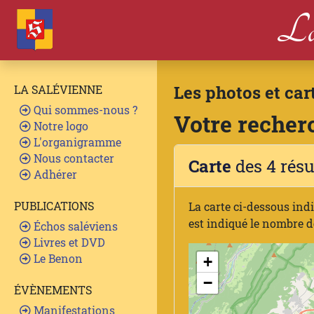
La
Les photos et car
LA SALÉVIENNE
Qui sommes-nous ?
Votre recherc
Notre logo
L'organigramme
Nous contacter
Carte
des 4 résu
Adhérer
PUBLICATIONS
La carte ci-dessous ind
est indiqué le nombre d
Échos saléviens
Livres et DVD
Le Benon
+
−
ÉVÈNEMENTS
Manifestations