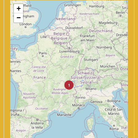
+
−
1