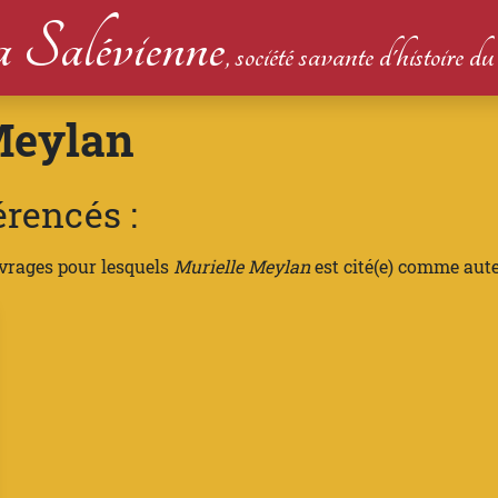
 Salévienne
, société savante d'histoire 
Meylan
érencés :
uvrages pour lesquels
Murielle Meylan
est cité(e) comme aute