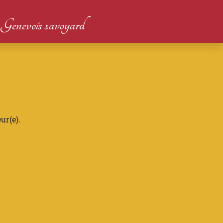
du Genevois savoyard
ur(e).