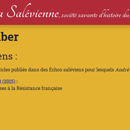
 Salévienne
, société savante d'histoire 
ber
ns :
ticles publiés dans des Échos saléviens pour lesquels
André
3 (2015)
:
ses à la Résistance française