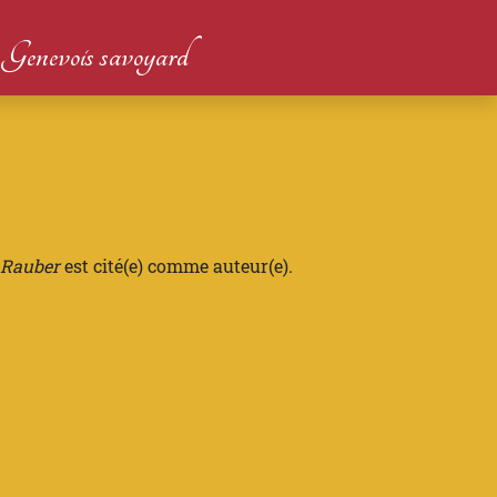
du Genevois savoyard
 Rauber
est cité(e) comme auteur(e).