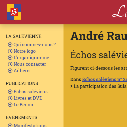
La
André Rau
LA SALÉVIENNE
Qui sommes-nous ?
Notre logo
Échos salévie
L'organigramme
Nous contacter
Figurent ci-dessous les ar
Adhérer
Dans
Échos saléviens n° 2
PUBLICATIONS
La participation des Suis
Échos saléviens
Livres et DVD
Le Benon
ÉVÈNEMENTS
Manifestations