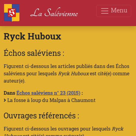
Menu
La Salévienne
Ryck Huboux
Échos saléviens :
Figurent ci-dessous les articles publiés dans des Échos
saléviens pour lesquels
Ryck Huboux
est cité(e) comme
auteur(e).
Dans
Échos saléviens n° 23 (2015)
:
La fosse à loup du Malpas à Chaumont
Ouvrages référencés :
Figurent ci-dessous les ouvrages pour lesquels
Ryck
Huboux
est cité(e) comme auteur(e).