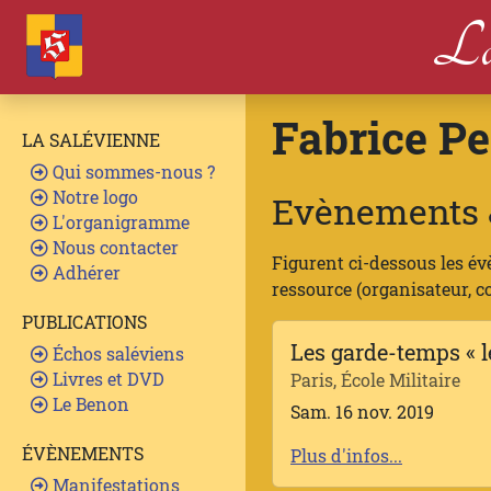
La
Fabrice Pe
LA SALÉVIENNE
Qui sommes-nous ?
Notre logo
Evènements &
L'organigramme
Nous contacter
Figurent ci-dessous les év
Adhérer
ressource (organisateur, con
PUBLICATIONS
Les garde-temps « l
Échos saléviens
Livres et DVD
Paris, École Militaire
Le Benon
Sam. 16 nov. 2019
ÉVÈNEMENTS
Plus d'infos...
Manifestations