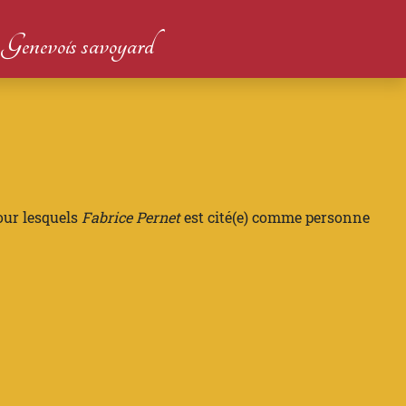
du Genevois savoyard
our lesquels
Fabrice Pernet
est cité(e) comme personne