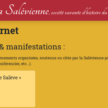
 Salévienne
, société savante d'histoire 
rnet
 manifestations :
ènements organisées, soutenus ou cités par la Salévienne p
férencier, etc...).
e Salève »