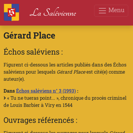
Menu
La Salévienne
Gérard Place
Échos saléviens :
Figurent ci-dessous les articles publiés dans des Échos
saléviens pour lesquels
Gérard Place
est cité(e) comme
auteur(e).
Dans
Échos saléviens n° 3 (1993)
:
« Tu ne tueras point... », chronique du procès criminel
de Louis Barbier à Viry en 1544
Ouvrages référencés :
Figurent ci-dessous les ouvrages pour lesquels
Gérard