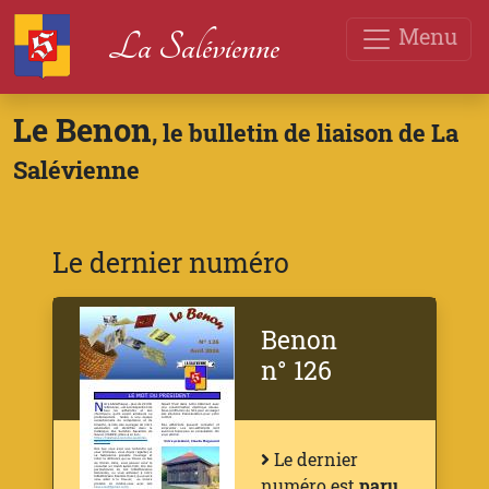
Menu
La Salévienne
Le Benon
, le bulletin de liaison de La
Salévienne
Le dernier numéro
Benon
n° 126
Le dernier
numéro est
paru