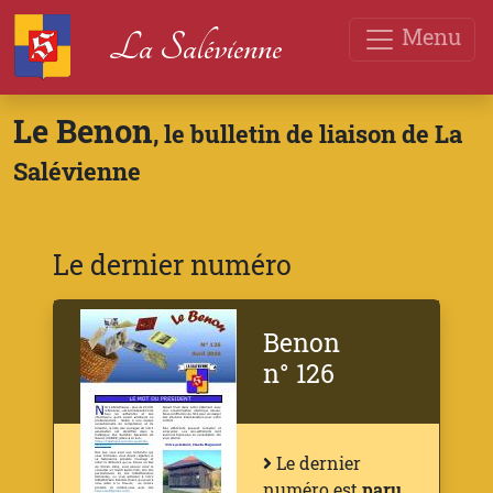
Menu
La Salévienne
Le Benon
, le bulletin de liaison de La
Salévienne
Le dernier numéro
Benon
n° 126
Le dernier
numéro est
paru