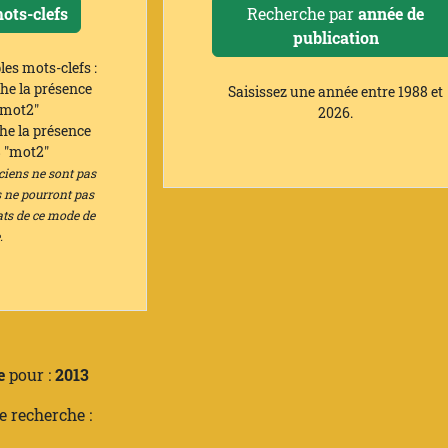
ots-clefs
Recherche par
année de
publication
es mots-clefs :
he la présence
Saisissez une année entre 1988 et
mot2"
2026.
he la présence
S
"mot2"
ciens ne sont pas
s ne pourront pas
ats de ce mode de
.
e
pour :
2013
e recherche :