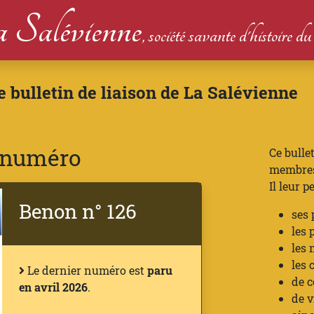
 Salévienne
, société savante d'histoire 
le bulletin de liaison de La Salévienne
r numéro
Ce bulle
membres 
Il leur p
Benon n° 126
ses 
les 
les 
les 
Le dernier numéro est
paru
de c
en avril 2026
.
de v