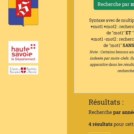
Recherche par
m
Syntaxe avec de multipl
+
mot1
+
mot2 : recherc
de "mot1"
ET
"
+
mot1
-
mot2 : recherc
de "mot1"
SAN
Note : Certains benons an
indexés par mots-clefs. Il
apparaître dans les résult
recherche
Résultats :
Recherche
par anné
4 résultats
pour cett