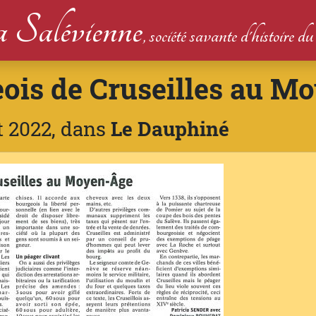
 Salévienne
, société savante d'histoire 
eois de Cruseilles au M
et 2022, dans
Le Dauphiné