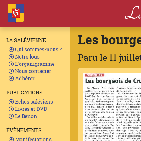
La
Les bourg
LA SALÉVIENNE
Qui sommes-nous ?
Paru le 11 juill
Notre logo
L'organigramme
Nous contacter
Adhérer
PUBLICATIONS
Échos saléviens
Livres et DVD
Le Benon
ÉVÈNEMENTS
Manifestations