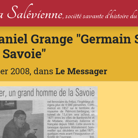
 Salévienne
, société savante d'histoire 
Daniel Grange "Germain 
Savoie"
ier 2008, dans
Le Messager