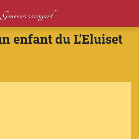
du Genevois savoyard
un enfant du L'Eluiset