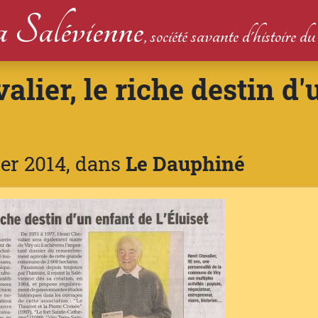
 Salévienne
, société savante d'histoire 
alier, le riche destin d'
ier 2014, dans
Le Dauphiné