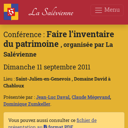
Menu
La Salévienne
Faire l’inventaire
Conférence :
du patrimoine
, organisée par La
Salévienne
Dimanche 11 septembre 2011
Lieu :
Saint-Julien-en-Genevois , Domaine David à
Chabloux
Présentée par :
Jean-Luc Daval
,
Claude Mégevand
,
Dominique Zumkeller
.
Vous pouvez aussi consulter ce
fichier de
présentation au
format PDF
.